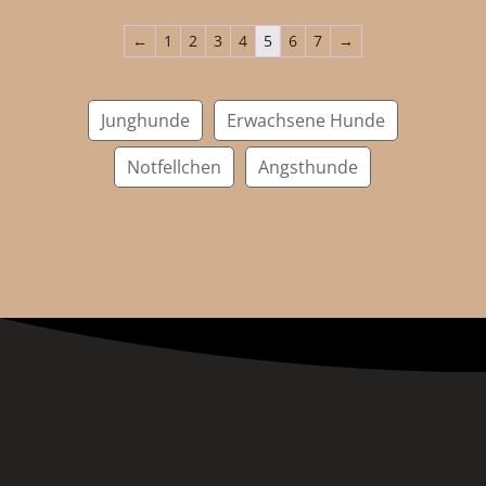
←
1
2
3
4
5
6
7
→
Junghunde
Erwachsene Hunde
Notfellchen
Angsthunde