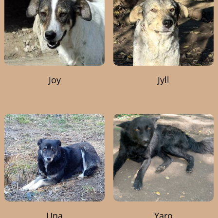
Joy
Jyll
Una
Yaro