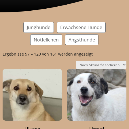
Junghunde
Erwachsene Hunde
Notfellchen
Angsthunde
Nach
Ergebnisse 97 – 120 von 161 werden angezeigt
Aktualität
sortiert
Ulyssa
Urmel