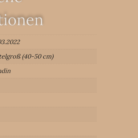
tionen
03.2022
telgroß (40-50 cm)
din