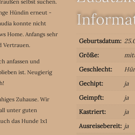
draußen selbst suchen.
unge Hündin erneut -
Informa
audia konnte nicht
Paws Home.
Anfangs sehr
Geburtsdatum:
25.
d Vertrauen.
Größe:
mit
sich anfassen und
Geschlecht:
Hün
blieben ist. Neugierig
h!
Gechipt:
ja
Geimpft:
ja
uhiges Zuhause. Wir
all unter guten
Kastriert:
ja
Auch das Hunde 1x1
Ausreisebereit:
ja