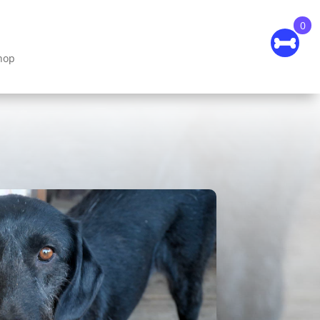
0
hop