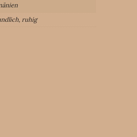
änien
undlich
,
ruhig