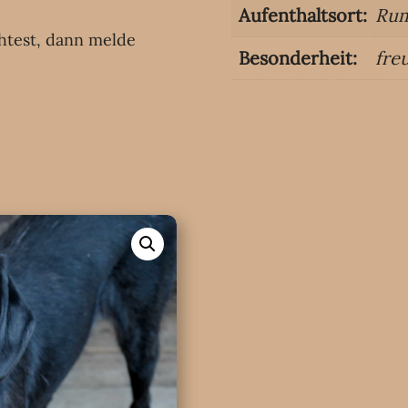
Aufenthaltsort:
Rum
htest
, dann melde
Besonderheit:
fre