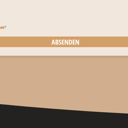
men
*
ABSENDEN