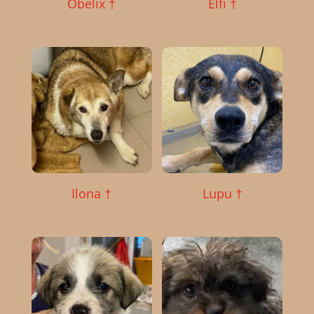
Obelix †
Elfi †
Ilona †
Lupu †