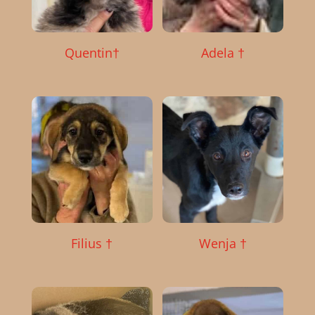
Quentin†
Adela †
Filius †
Wenja †