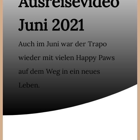
Ausreisevideo
Juni 2021
Auch im Juni war der Trapo
wieder mit vielen Happy Paws
auf dem Weg in ein neues
Leben.