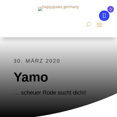
0
30. MÄRZ 2020
Yamo
… scheuer Rüde sucht dich!!