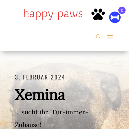
0
3. FEBRUAR 2024
Xemina
… sucht ihr „Für-immer-
Zuhause!