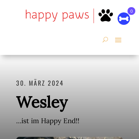
0
30. MÄRZ 2024
Wesley
…ist im Happy End!!