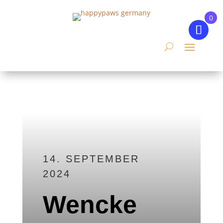
0
14. SEPTEMBER
2024
Wencke