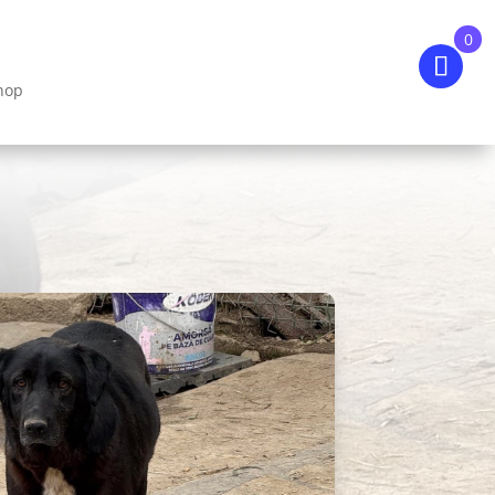
0
hop