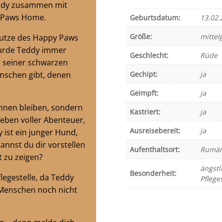
eddy zusammen mit
y Paws Home.
Geburtsdatum:
13.02.
Größe:
mittel
hutze des Happy Paws
urde Teddy immer
Geschlecht:
Rüde
an seiner schwarzen
enschen gibt, denen
Gechipt:
ja
Geimpft:
ja
hnen bleiben, sondern
Kastriert:
ja
eben voller Abenteuer,
Ausreisebereit:
ja
 ist ein junger Hund,
nnst du dir vorstellen
Aufenthaltsort:
Rumän
t zu zeigen?
ängstl
Besonderheit:
legestelle, da Teddy
Pfleges
 Menschen noch nicht