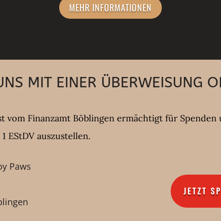
MEHR INFORMATIONEN
NS MIT EINER ÜBERWEISUNG O
st vom Finanzamt Böblingen ermächtigt für Spenden 
1 EStDV auszustellen.
py Paws
JETZT S
blingen