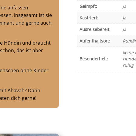
Geimpft:
ja
erne anfassen.
ssen. Insgesamt ist sie
Kastriert:
ja
minant und gerne auch
Ausreisebereit:
ja
Aufenthaltsort:
Rumän
ive Hündin und braucht
schön, das ist aber
keine 
Besonderheit:
Hundee
ruhig
Menschen ohne Kinder
r mit Ahavah? Dann
aten dich gerne!