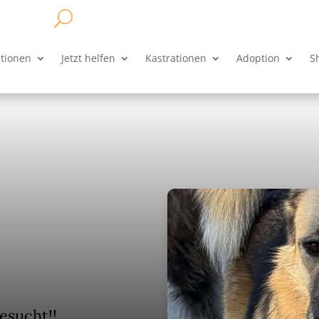
ationen
Jetzt helfen
Kastrationen
Adoption
S
esucht!!