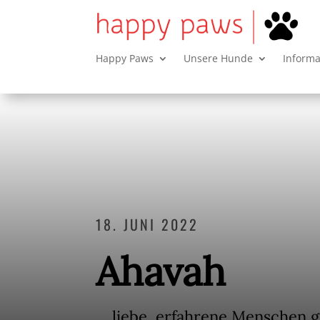
Happy Paws
Unsere Hunde
Inform
18. JUNI 2022
Ahavah
… liebe, erfahrene Menschen g