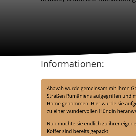
Informationen:
Ahavah wurde gemeinsam mit ihren Ge
Straßen Rumäniens aufgegriffen und m
Home genommen. Hier wurde sie aufg
zu einer wundervollen Hündin heranw
Nun möchte sie endlich zu ihrer eigene
Koffer sind bereits gepackt.