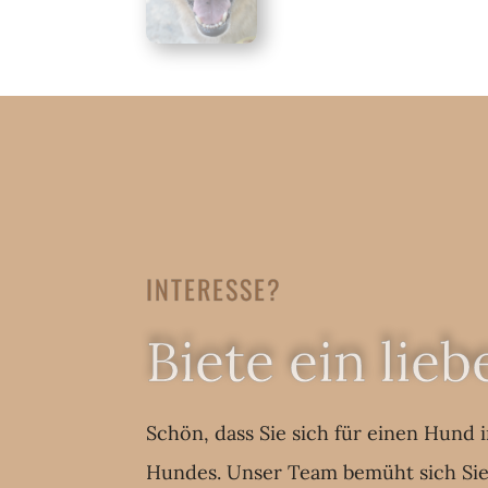
INTERESSE?
Biete ein lie
Schön, dass Sie sich für einen Hund 
Hundes. Unser Team bemüht sich Sie s