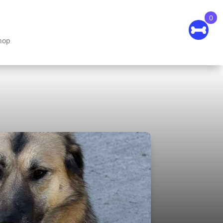
0
hop