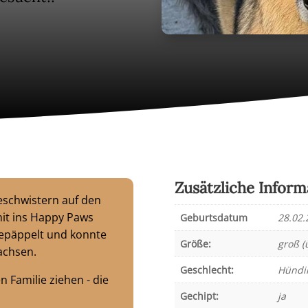
Zusätzliche Inform
schwistern auf den
it ins Happy Paws
Geburtsdatum
28.02.
epäppelt und konnte
Größe:
groß (
achsen.
Geschlecht:
Hündi
n Familie ziehen - die
Gechipt:
ja