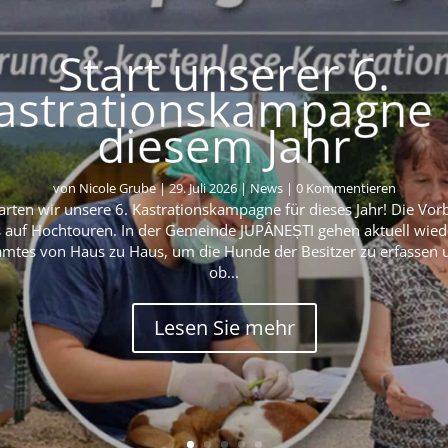
Start unserer 6.
astrationskampagne 
diesem Jahr
von
Nicole Grube
|
29. Juli 2026
|
News
| 0 Kommentieren
rten wir unsere 6. Kastrationskampagne für dieses Jahr! Die Vor
s auf Hochtouren. In der Gemeinde JUPÂNEȘTI gehen aktuell wied
mtes von Haus zu Haus, um die Hunde der Besitzer zu erfassen 
ob...
Lesen Sie mehr