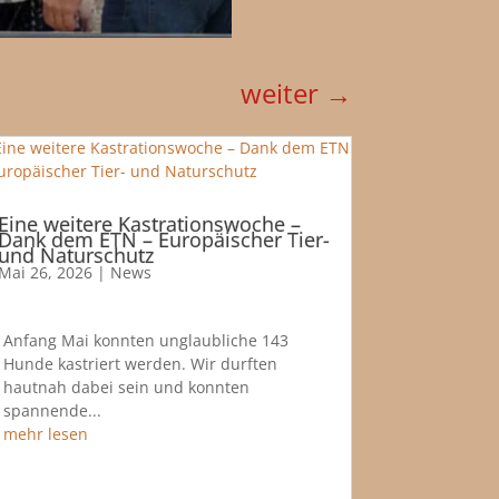
weiter
→
Eine weitere Kastrationswoche –
Dank dem ETN – Europäischer Tier-
und Naturschutz
Mai 26, 2026
|
News
Anfang Mai konnten unglaubliche 143
Hunde kastriert werden. Wir durften
hautnah dabei sein und konnten
spannende...
mehr lesen