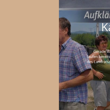
K
Gerade sta
laufen bereit
des Landratsa