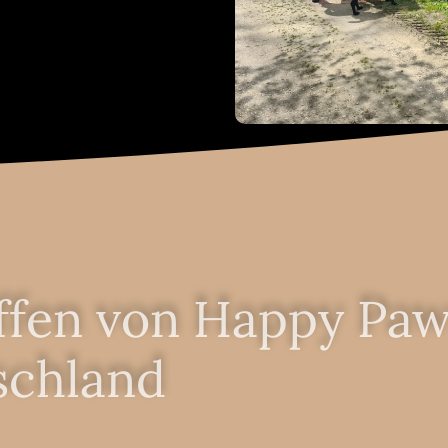
ffen von Happy Paw
schland