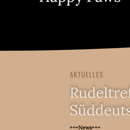
AKTUELLES
Rudeltre
Süddeut
+++News+++