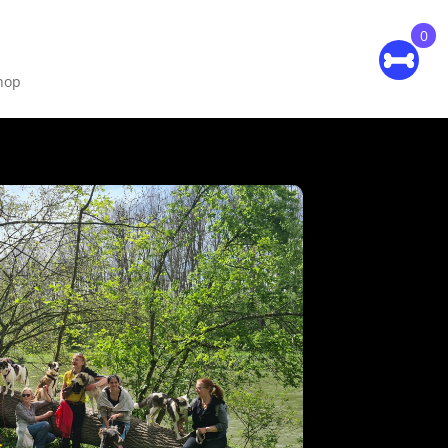
0
hop