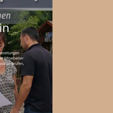
in
bereitungen
er Mitarbeiter
und zu prüfen,