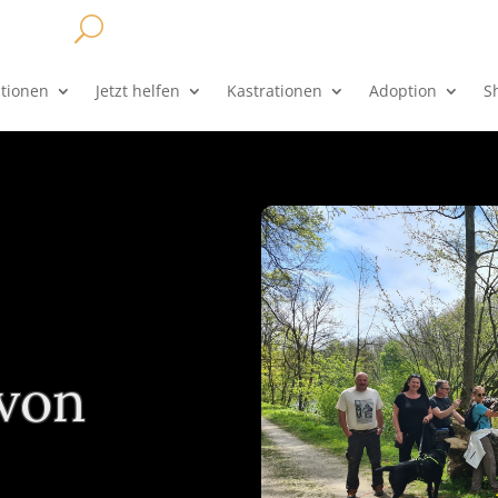
ationen
Jetzt helfen
Kastrationen
Adoption
S
 von