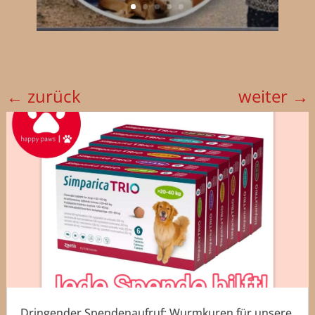
←
zurück
weiter
→
Dringender Spendenaufruf: Wurmkuren für unsere