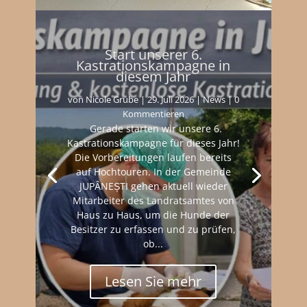
Start unserer 6.
Kastrationskampagne in
diesem Jahr
von
Nicole Grube
|
29. Juli 2026
|
News
| 0
Kommentieren
Gerade starten wir unsere 6.
Kastrationskampagne für dieses Jahr!
Die Vorbereitungen laufen bereits
auf Hochtouren. In der Gemeinde
JUPÂNEȘTI gehen aktuell wieder
Mitarbeiter des Landratsamtes von
Haus zu Haus, um die Hunde der
Besitzer zu erfassen und zu prüfen,
ob...
Lesen Sie mehr